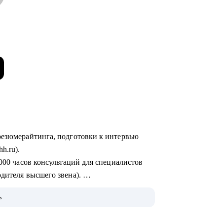
hh.ru).
одителя высшего звена).
ьные ИТ-компании, производственно-
ь