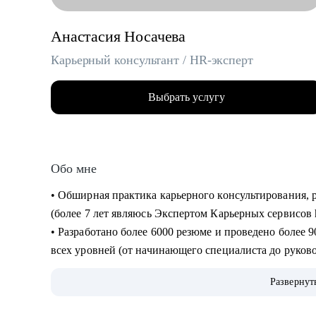
Анастасия Носачева
Карьерный консультант / HR-эксперт
Выбрать услугу
Обо мне
• Обширная практика карьерного консультирования, резюмерайтинга, подготовки к интервью
(более 7 лет являюсь Экспертом Карьерных сервисов 
• Разработано более 6000 резюме и проведено более 9000 часов консультаций для специалистов
всех уровней (от начинающего специалиста до руков
• Более 10 лет опыта работы в HR, включая федерал
Развернут
торговый холдинг, медицинские клиники и др.
• Мои клиенты работают в: Яндекс, VK, Лаборатория Касперского, МТС, Сбер, Росатом, НЛМК,