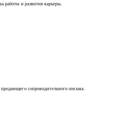
ка работы и развития карьеры.
орговля (e-com, FMCG, retail).
на индивидуальном подходе, детальном
спертизы и искреннем отношении к людям.
и продающего сопроводительного письма.