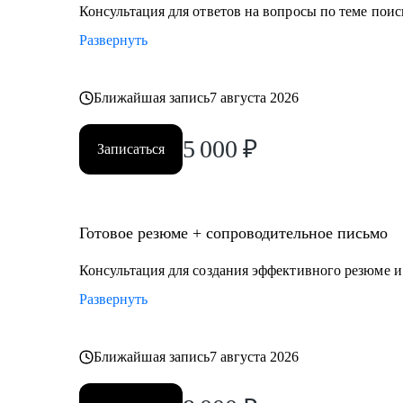
директор (CEO, CFO, COO) и др.
Консультация для ответов на вопросы по теме поис
• Юриспруденция.
Развернуть
• Торговля: электронная коммерция, ТПС, розничная т
Я создаю высококачественный продукт, основываясь 
Ближайшая запись
7 августа 2026
изучении потребностей клиента, глубоком уровне эк
5 000
₽
Записаться
Готовое резюме + сопроводительное письмо
Консультация для создания эффективного резюме 
Развернуть
Ближайшая запись
7 августа 2026