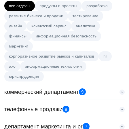
все отделы
продукты и проекты
разработка
развитие бизнеса и продажи
тестирование
дизайн
клиентский сервис
аналитика
финансы
информационная безопасность
маркетинг
корпоративное развитие рынков и капиталов
hr
axo
информационные технологии
юриспруденция
коммерческий департамент
9
Key Account Manager (EdTech)
телефонные продажи
8
HeadHunter::Коммерческий департамент
сегодня
Менеджер по продажам B2B
департамент маркетинга и pr
150000 ₽
7