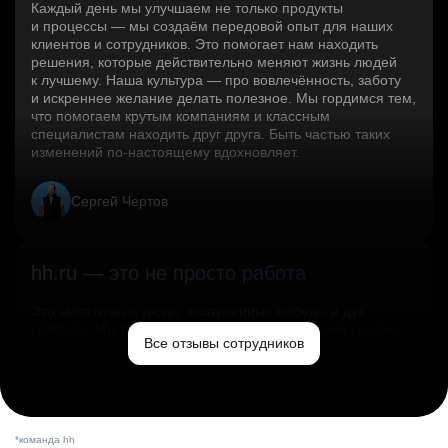
Каждый день мы улучшаем не только продукты
и процессы — мы создаём передовой опыт для наших
клиентов и сотрудников. Это помогает нам находить
решения, которые действительно меняют жизнь людей
к лучшему. Наша культура — про вовлечённость, заботу
и искреннее желание делать полезное. Мы гордимся тем,
что помогаем крутым компаниям и классным
специалистам находить друг друга. Быть частью таких
изменений по‑настоящему вдохновляет.
Сергей Чертов
hh.ru — это не просто работа
Это эмпатичные люди, заслуженные победы и дух
свободы. Мы помогаем миру и создаём лучший сервис
Все отзывы сотрудников
по поиску работы в стране.
Ольга Емельянова
*команда hh